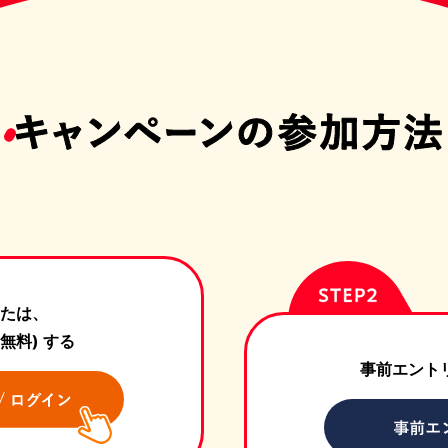
たは、
無料) する
事前エント