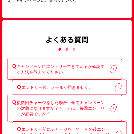
え、キャンペーンにご参加ください。
キャンペーンにエントリーできているか確認す
る方法を教えてください。
エントリー後、ご登録のメールアドレス宛にメールを
エントリー後、メールが届きません。
自動送信しております。
もしくは、キャンペーンページの事前エントリーボタ
エントリー後、ご登録のメールアドレス宛にメールを
ンが「エントリー済み」になっていればエントリー完
複数回チャージをした場合、全てキャンペーン
自動送信しております。
了となります。
の対象になりますか？もしくは、毎回エントリ
メールが届かない場合、迷惑メールや別のフォルダに
ーが必要ですか？
振り分けられていないかご確認ください。
また、お使いのメール機能のセキュリティによりメー
一度のエントリーで、エントリー後の全てのチャージ
ルが届かない場合がありますので「@furunavi.jp」の
エントリー前にチャージをして、その後エント
が対象となります。
ドメインを受信できるよう設定をお願いいたします。